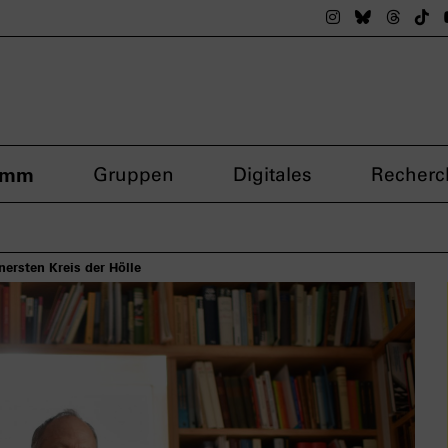
Das nsdoku M
Das nsdok
Das n
Da
amm
Gruppen
Digitales
Recherc
nersten Kreis der Hölle