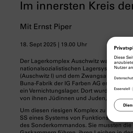
Im innersten Kreis de
Mit Ernst Piper
18. Sept 2025 | 19.00 Uhr
Der Lagerkomplex Auschwitz war aus viel
nationalsozialistischen Lagersystems. Z
(Auschwitz I) und dem Zwangsarbeiterlager
Buna-Fabrik der IG Farben AG errichtet wu
ein Vernichtungslager. Dort wurden mehr 
von ihnen Jüdinnen und Juden, ermordet
Um diesen riesigen Komplex zu verwalten
SS eines Systems von Funktionshäftlinge
des Sonderkommandos. Sie mussten die M
Gaskammern führen, ihren Leichen in de