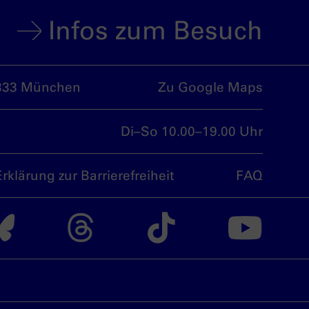
Infos zum Besuch
333 München
Zu Google Maps
Di–So 10.00–19.00 Uhr
Erklärung zur Barrierefreiheit
FAQ
nsdoku München auf
Das nsdoku Münche
Das nsdoku M
Das nsdo
Da