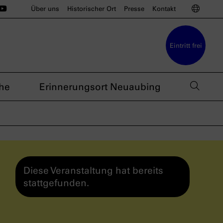
ünchen auf Instagram
u München auf BlueSky
sdoku München auf Threads
s nsdoku München auf TikTok
Das nsdoku München auf YouTube
Sprac
Über uns
Historischer Ort
Presse
Kontakt
Eintritt frei
Such
he
Erinnerungsort Neuaubing
Diese Veranstaltung hat bereits
stattgefunden.