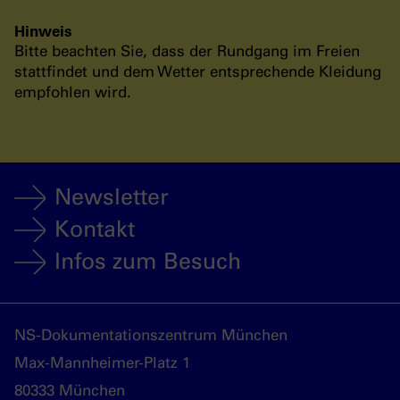
Hinweis
Bitte beachten Sie, dass der Rundgang im Freien
stattfindet und dem Wetter entsprechende Kleidung
empfohlen wird.
Newsletter
Kontakt
Infos zum Besuch
NS-Dokumentationszentrum München
Max-Mannheimer-Platz 1
80333 München