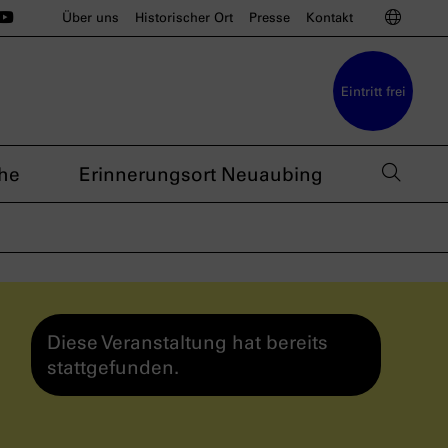
ünchen auf Instagram
u München auf BlueSky
sdoku München auf Threads
s nsdoku München auf TikTok
Das nsdoku München auf YouTube
Sprac
Über uns
Historischer Ort
Presse
Kontakt
Eintritt frei
Such
he
Erinnerungsort Neuaubing
Diese Veranstaltung hat bereits
stattgefunden.