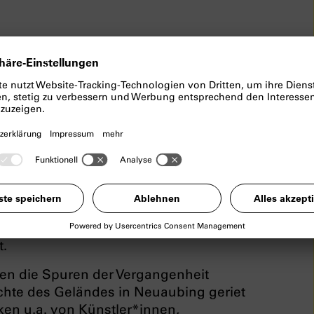
nlager Neuaubing
och 8 Baracken eines
ehemaligen
. Während des Zweiten Weltkriegs
en aus unterschiedlichen Ländern
 Ausbesserungswerk der Reichsbahn
samt 30.000 Massenunterkünften im
n Menschen wurden vom NS-Regime aus
t.
en die Spuren der Vergangenheit
chte des Geländes in Neuaubing geriet
ken u.a. von Künstler*innen,