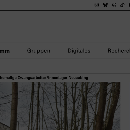
Das nsdoku M
Das nsdok
Das n
Da
amm
Gruppen
Digitales
Recherc
ehemalige Zwangsarbeiter*innenlager Neuaubing