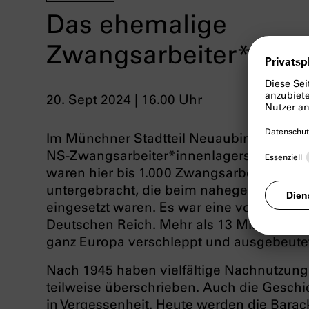
Das ehemalige
Zwangsarbeiter*inne
20. Sept 2024 | 16.00 Uhr
Im Münchner Stadtteil Neuaubing sind n
NS-Zwangsarbeiter*innenlagers
erhalten
waren hier bis 1.000 Zwangsarbeiter*inn
untergebracht, die beim nahegelegenen
eingesetzt waren. Es war eine von insge
Deutschen Reich. Mehr als 13 Millione
ganz Europa verschleppt und ausgebeute
Nach 1945 haben vielfältige Nachnutzung
teilweise überschrieben. Auch die Geschi
in Vergessenheit. Heute werden die Barac