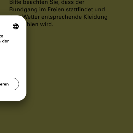
Bitte beachten Sie, dass der
Rundgang im Freien stattfindet und
dem Wetter entsprechende Kleidung
empfohlen wird.