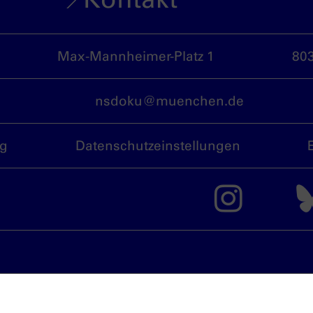
Max-Mannheimer-Platz 1
80
nsdoku@muenchen.de
ng
Datenschutzeinstellungen
Das 
München