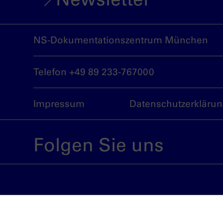
NS-Dokumentationszentrum München
Telefon +49 89 233-767000
Impressum
Datenschutzerkläru
Folgen Sie uns
Eine Einrichtung der Landeshauptstadt 