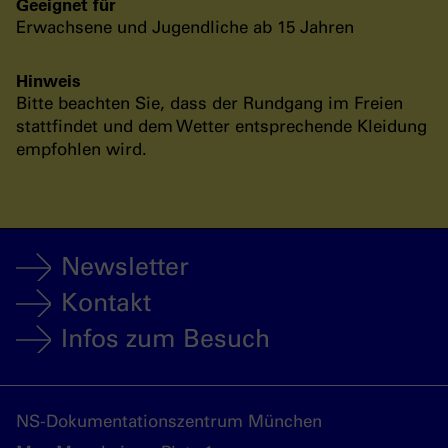
Geeignet für
Erwachsene und Jugendliche ab 15 Jahren
Hinweis
Bitte beachten Sie, dass der Rundgang im Freien
stattfindet und dem Wetter entsprechende Kleidung
empfohlen wird.
Newsletter
Kontakt
Infos zum Besuch
NS-Dokumentationszentrum München