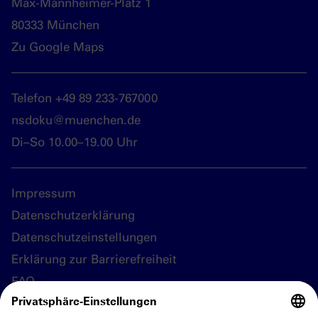
Max-Mannheimer-Platz 1
80333 München
Zu Google Maps
Telefon +49 89 233-767000
nsdoku@muenchen.de
Di–So 10.00–19.00 Uhr
Impressum
Datenschutzerklärung
Datenschutzeinstellungen
Erklärung zur Barrierefreiheit
FAQ