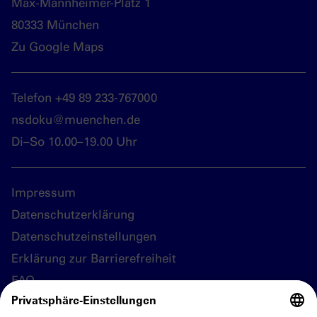
Max-Mannheimer-Platz 1
80333 München
Zu Google Maps
Telefon +49 89 233-767000
nsdoku@muenchen.de
Di–So 10.00–19.00 Uhr
Impressum
Datenschutzerklärung
Datenschutzeinstellungen
Erklärung zur Barrierefreiheit
FAQ