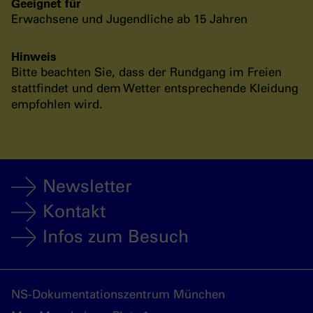
Geeignet für
Erwachsene und Jugendliche ab 15 Jahren
Hinweis
Bitte beachten Sie, dass der Rundgang im Freien
stattfindet und dem Wetter entsprechende Kleidung
empfohlen wird.
Newsletter
Kontakt
Infos zum Besuch
NS-Dokumentationszentrum München