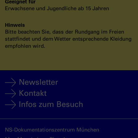
Geeignet für
Erwachsene und Jugendliche ab 15 Jahren
Hinweis
Bitte beachten Sie, dass der Rundgang im Freien
stattfindet und dem Wetter entsprechende Kleidung
empfohlen wird.
Newsletter
Kontakt
Infos zum Besuch
NS-Dokumentationszentrum München