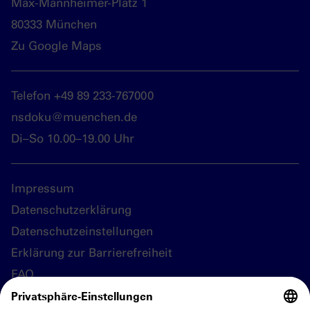
Max-Mannheimer-Platz 1
80333 München
Zu Google Maps
Telefon +49 89 233-767000
nsdoku@muenchen.de
Di–So 10.00–19.00 Uhr
Impressum
Datenschutzerklärung
Datenschutzeinstellungen
Erklärung zur Barrierefreiheit
FAQ