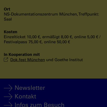
Ort
NS-Dokumentationszentrum München, Treffpunkt:
Saal
Kosten
Einzelticket 10,00 €, ermäßigt 8,00 €, online 5,00 € /
Festivalpass 75,00 €, online 50,00 €
In Kooperation mit
Dok.fest München
und Goethe Institut
Newsletter
Kontakt
Infos zum Besuch