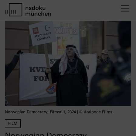
M
Startseite nsdoku münchen
Norwegian Democrazy, Filmstill, 2024 | © Antipode Films
FILM
Norwegian Democrazy