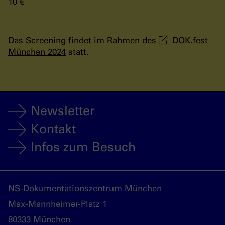
10 €
Das Screening findet im Rahmen des
DOK.fest
München 2024
statt.
Newsletter
Kontakt
Infos zum Besuch
NS-Dokumentationszentrum München
Max-Mannheimer-Platz 1
80333 München