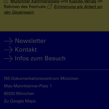
Münchner Kammerspiele
und
Kupido-Verlag
im
Rahmen des Festivals
Erinnerung als Arbeit an
der Gegenwart
.
Newsletter
Kontakt
Infos zum Besuch
NS-Dokumentationszentrum München
Max-Mannheimer-Platz 1
80333 München
Zu Google Maps