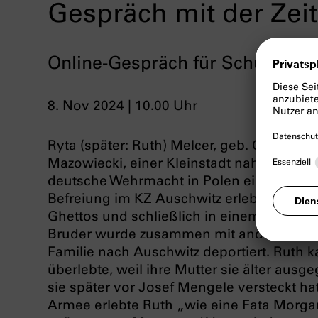
Gespräch mit der Zei
Online-Gespräch für Schulklass
8. Nov 2024 | 10.00 Uhr
Ryta (später: Ruth) Melcer, geb. Cukier
Mazowiecki, einer Kleinstadt nahe Lodz geb
deutsche Wehrmacht in Polen einmarschiert
Befreiung im KZ Auschwitz erlebte. Ab 19
Ghettos und schließlich in einem Arbeitsl
Bruder wurde zusammen mit anderen Klei
Familie nach Auschwitz deportiert. Ruth k
überlebte, weil ihre Mutter sie älter ausg
sie später vor Josef Mengele versteckt ha
Armee erlebte Ruth „wie eine Fata Morga