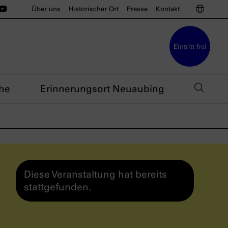
ünchen auf Instagram
u München auf BlueSky
sdoku München auf Threads
s nsdoku München auf TikTok
Das nsdoku München auf YouTube
Sprac
Über uns
Historischer Ort
Presse
Kontakt
Eintritt frei
Such
he
Erinnerungsort Neuaubing
Diese Veranstaltung hat bereits
stattgefunden.