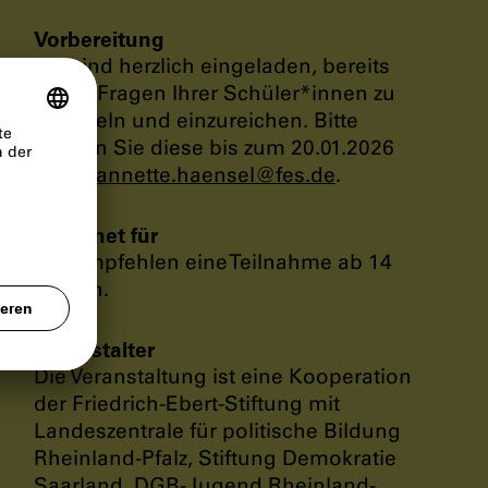
Vorbereitung
Sie sind herzlich eingeladen, bereits
vorab Fragen Ihrer Schüler*innen zu
sammeln und einzureichen. Bitte
senden Sie diese bis zum 20.01.2026
an
annette.haensel
@
fes
.
de
.
Geeignet für
Wir empfehlen eine Teilnahme ab 14
Jahren.
Veranstalter
Die Veranstaltung ist eine Kooperation
der Friedrich-Ebert-Stiftung mit
Landeszentrale für politische Bildung
Rheinland-Pfalz, Stiftung Demokratie
Saarland, DGB-Jugend Rheinland-