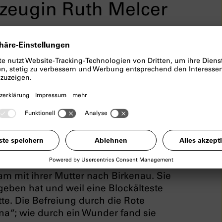
tzeugin Ruth Melcer
en mit Ruth Melcer
man, wurde 1935 im polnischen Tomaszów
oren. Sie war vier Jahre alt, als die
e, und neun Jahre alt, als sie die
42 wurde Ruth Melcers Familie in
ager zur Arbeit gezwungen. Ihr jüngerer
nkindern ermordet. 1944 wurde die
am mit ihrer Mutter nach Birkenau. Sie
egeben hat und weil eine Blockälteste
tte. Die Befreiung durch die Rote
na“; wie durch ein Wunder fand sie