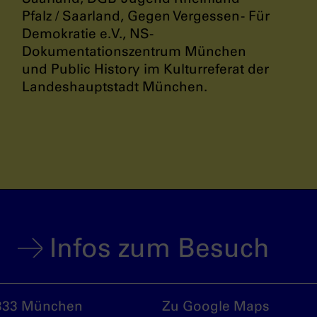
Pfalz / Saarland, Gegen Vergessen - Für
Demokratie e.V., NS-
Dokumentationszentrum München
und Public History im Kulturreferat der
Landeshauptstadt München.
Infos zum Besuch
333 München
Zu Google Maps