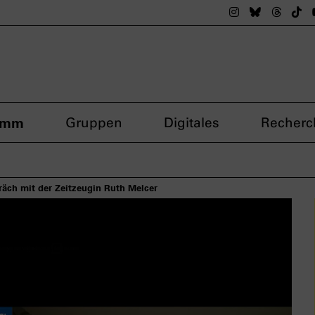
Das nsdoku M
Das nsdok
Das n
Da
amm
Gruppen
Digitales
Recherc
äch mit der Zeitzeugin Ruth Melcer