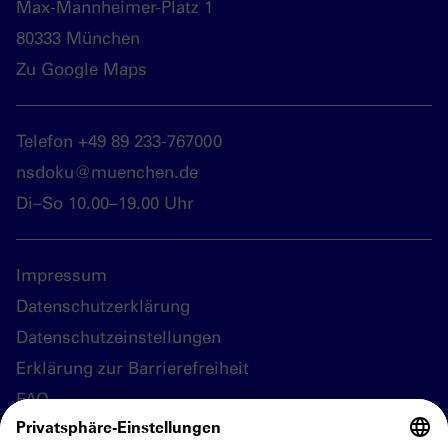
Max-Mannheimer-Platz 1
80333 München
Zu Google Maps
Telefon +49 89 233-767000
nsdoku@muenchen.de
Di–So 10.00–19.00 Uhr
Impressum
Datenschutzerklärung
Datenschutzeinstellungen
Erklärung zur Barrierefreiheit
FAQ