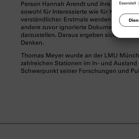
Person Hannah Arendt und ihre Schriften 
sowohl für Interessierte wie für Kenner
verständlicher. Erstmals werden bislang 
andere zuvor ignorierte Dokumente herang
darzustellen. Daraus ergeben sich neue P
Denken.
Thomas Meyer wurde an der LMU München 
zahlreichen Stationen im In- und Ausland
Schwerpunkt seiner Forschungen und Publ