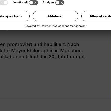
zeitlebens auslösten, und macht dabei
 das Phänomen ‚Hannah Arendt‘
völlig unbekanntes Archivmaterial und
ezogen, um Arendt in ihrer Zeit
erspektiven auf Arendts revolutionäres
promoviert und habilitiert. Nach
 lehrt Meyer Philosophie in München.
ikationen bildet das 20. Jahrhundert.