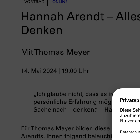
VORTRAG
ONLINE
Hannah Arendt – Alle
Denken
Mit Thomas Meyer
14. Mai 2024 | 19.00 Uhr
„Ich glaube nicht, dass es irgendein
persönliche Erfahrung möglich ist. A
Sache nach – denken.“ – Hannah Are
Für Thomas Meyer bilden diese Sätze den 
Arendts. Ihnen folgend beleuchtet Meyer di