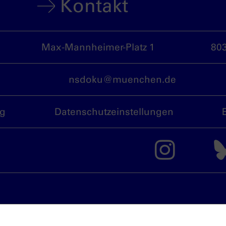
Kontakt
Max-Mannheimer-Platz 1
80
nsdoku@muenchen.de
ng
Datenschutzeinstellungen
Das 