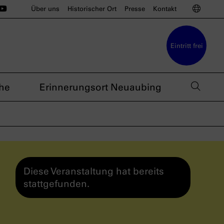
ünchen auf Instagram
u München auf BlueSky
sdoku München auf Threads
s nsdoku München auf TikTok
Das nsdoku München auf YouTube
Sprac
Über uns
Historischer Ort
Presse
Kontakt
Eintritt frei
Such
he
Erinnerungsort Neuaubing
Diese Veranstaltung hat bereits
stattgefunden.