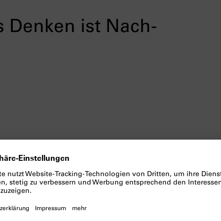
s Denken ist Nach-
en Denkvorgang gibt, der ohne
lles Denken ist Nachdenken, der
ndt
Leitfaden seiner Biografie Hannah
e Faszination und die Kritik, die die