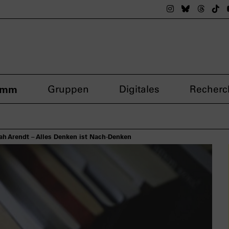
Das nsdoku M
Das nsdok
Das n
Da
amm
Gruppen
Digitales
Recherc
h Arendt – Alles Denken ist Nach-Denken