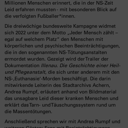
Millionen Menschen erinnert, die in der NS-Zeit
Leid erfahren mussten - mit besonderen Blick auf
die verfolgten Fußballer*innen.
Die dreiwöchige bundesweite Kampagne widmet
sich 2022 unter dem Motto „Jeder Mensch zählt –
egal auf welchem Platz“ den Menschen mit
körperlichen und psychischen Beeinträchtigungen,
die in den sogenannten NS-Tötungsanstalten
ermordet wurden. Gezeigt wird der Trailer der
Dokumentation
Illenau. Die Geschichte einer Heil-
und Pflegeanstalt
, die sich unter anderem mit den
NS-‚Euthanasie‘-Morden beschäftigt. Die darin
mitwirkende Leiterin des Stadtarchivs Achern,
Andrea Rumpf, erläutert anhand von Bildmaterial
das unsagbare Leid dieser kranken Menschen und
erklärt das Tarn- und Täuschungssystem rund um
die Massentötungen.
Anschließend sprechen wir mit Andrea Rumpf und
weiteren Gästen: Fans mit Beeinträchtigungen