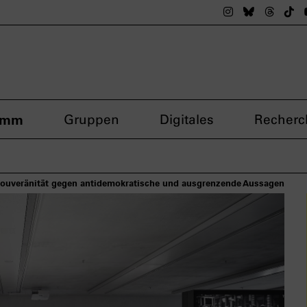
Das nsdoku M
Das nsdok
Das n
Da
amm
Gruppen
Digitales
Recherc
Souveränität gegen antidemokratische und ausgrenzende Aussagen