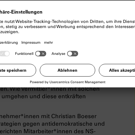
en
nd ausgrenzende
 Stammtischen. Antisemitische,
che fallen immer öfter auch während
. Wie Vermittler*innen mit solchen
 umgehen und diese entkräften
lnehmer*innen mit Christian Boeser
rategien gegen antidemokratische und
richten Mitarbeiter*innen des NS-