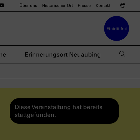
ünchen auf Instagram
u München auf BlueSky
sdoku München auf Threads
s nsdoku München auf TikTok
Das nsdoku München auf YouTube
Sprac
Über uns
Historischer Ort
Presse
Kontakt
Eintritt frei
Such
he
Erinnerungsort Neuaubing
Diese Veranstaltung hat bereits
stattgefunden.