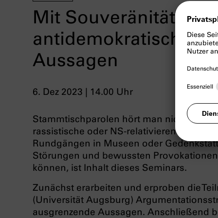
Mit Souveränität geg
antidemokratische u
Aussagen
6. Dez 2023 | 14.00 Uhr
Stammtischparolen hört man nicht nur an
rassistische oder NS-relativierende Sprü
Rundgängen in Museen oder Gedenkstätten
Störungen und bewussten Provokationen
können, ist Inhalt dieses Seminars.
Zunächst erarbeiten und erproben die Tei
(Universität Augsburg) Argumentationsst
ausgrenzende Aussagen. Anschließend be