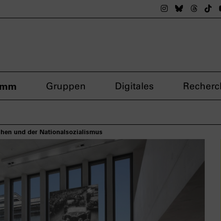
Das nsdoku M
Das nsdok
Das n
Da
amm
Gruppen
Digitales
Recherc
hen und der Nationalsozialismus