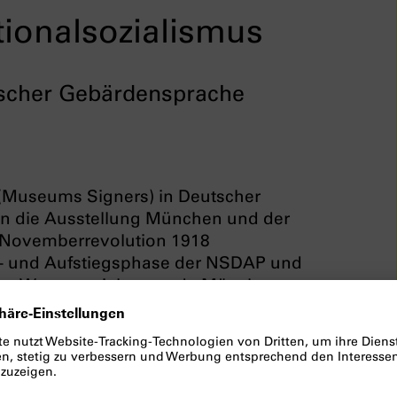
ionalsozialismus
tscher Gebärdensprache
(Museums Signers) in Deutscher
in die Ausstellung München und der
 Novemberrevolution 1918
s- und Aufstiegsphase der NSDAP und
en. Warum spielte gerade München
nengruppen wurden in der NS-Zeit
erantwortlich und wie verhielt sich die
te sich die nationalsozialistische
Zweiten Weltkrieg und was waren die