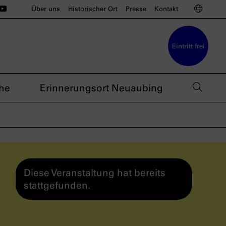
ünchen auf Instagram
u München auf BlueSky
sdoku München auf Threads
s nsdoku München auf TikTok
Das nsdoku München auf YouTube
Sprac
Über uns
Historischer Ort
Presse
Kontakt
Eintritt frei
Such
he
Erinnerungsort Neuaubing
Diese Veranstaltung hat bereits
stattgefunden.