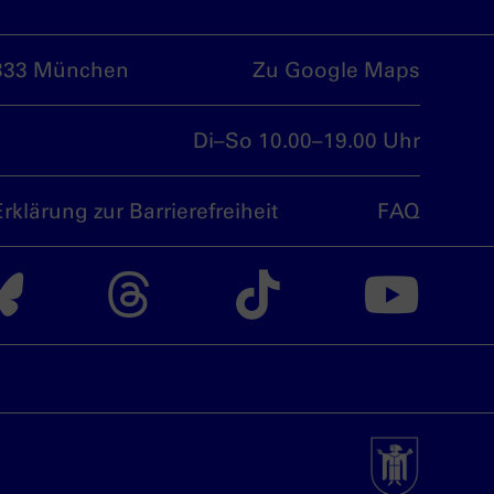
333 München
Zu Google Maps
Di–So 10.00–19.00 Uhr
Erklärung zur Barrierefreiheit
FAQ
nsdoku München auf
Das nsdoku Münche
Das nsdoku M
Das nsdo
Da