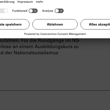
lung in Deutscher Gebärdensprache
ist
 nichtstaatliche Museen, dem
e.V. und dem Kulturreferat der
 gerufene Projekt, in dem zehn
n, im Sinne des Peer-to-Peer-Prinzips
uführen. Für die Rundgänge im NS-
rlose an einem Ausbildungskurs zu
d der Nationalsozialismus