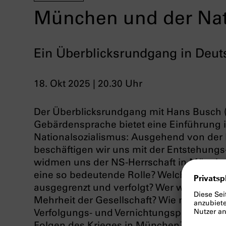
München und der Nat
Ein Überblicksrundgang in Deu
18. Okt 2025 | 20.30 Uhr
Der Überblicksrundgang mit Hans Busch 
Gebärdensprache bietet eine Einführung 
Nationalsozialismus: Ausgehend von der
beschäftigen wir uns mit der Entstehung
widmen uns der NS-Herrschaft in Münch
eine so bedeutende Rolle? Welche Perso
ausgegrenzt und verfolgt? Wer war dafür v
Mehrheit der Gesellschaft? Wie radikalisier
Verfolgungs- und Vernichtungspolitik im 
Folgen des Krieges in München?