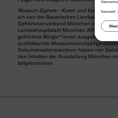
Museum Signers – Kunst- und Kulturvermitt
ein von der Bayerischen Landesstelle für
Gehörlosenverband München und Umland 
Landeshauptstadt München 2019 ins Leben
gehörlose Bürger*innen ausgebildet wurde
qualitätsvolle Museumsrundgänge durchz
Dokumentationszentrum haben vier Gehö
den Inhalten der Ausstellung München un
teilgenommen.