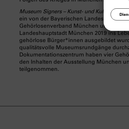
Museum Signers – Kunst- und Kulturvermitt
ein von der Bayerischen Landesstelle für
Gehörlosenverband München und Umland 
Landeshauptstadt München 2019 ins Leben
gehörlose Bürger*innen ausgebildet wurde
qualitätsvolle Museumsrundgänge durchz
Dokumentationszentrum haben vier Gehö
den Inhalten der Ausstellung München un
teilgenommen.