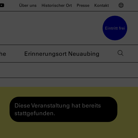
ünchen auf Instagram
u München auf BlueSky
sdoku München auf Threads
s nsdoku München auf TikTok
Das nsdoku München auf YouTube
Sprac
Über uns
Historischer Ort
Presse
Kontakt
Eintritt frei
Such
he
Erinnerungsort Neuaubing
Diese Veranstaltung hat bereits
stattgefunden.