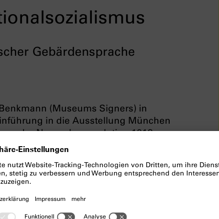
ionalsozialismus
tscher Gebärdensprache
 Benkmann (Museums Signers) in
inführung in die Ausstellung München
 von der Novemberrevolution 1918
s- und Aufstiegsphase der NSDAP und
en. Warum spielte gerade München
nengruppen wurden in der NS-Zeit
erantwortlich und wie verhielt sich die
te sich die nationalsozialistische
Zweiten Weltkrieg und was waren die