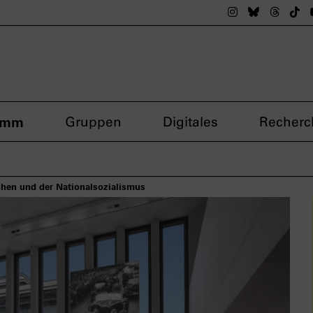
Das nsdoku M
Das nsdok
Das n
Da
amm
Gruppen
Digitales
Recherc
hen und der Nationalsozialismus