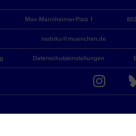
Max-Mannheimer-Platz 1
80
nsdoku@muenchen.de
ng
Datenschutzeinstellungen
Das 
München