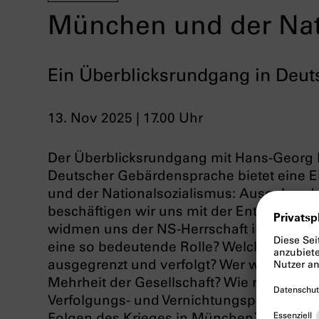
München und der Nat
Ein Überblicksrundgang in Deu
13. Nov 2025 | 17.00 Uhr
Der Überblicksrundgang mit Hans-Georg
Deutscher Gebärdensprache bietet eine E
und der Nationalsozialismus: Ausgehend
beschäftigen wir uns mit der Entstehung
widmen uns der NS-Herrschaft in Münch
eine so bedeutende Rolle? Welche Perso
ausgegrenzt und verfolgt? Wer war dafür v
Mehrheit der Gesellschaft? Wie radikalisier
Verfolgungs- und Vernichtungspolitik im 
Folgen des Krieges in München?