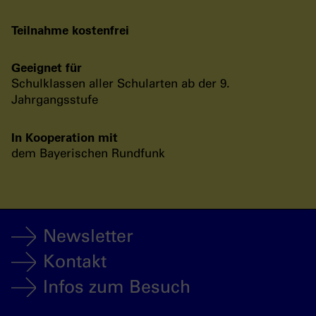
Teilnahme kostenfrei
Geeignet für
Schulklassen aller Schularten ab der 9.
Jahrgangsstufe
In Kooperation mit
dem Bayerischen Rundfunk
Newsletter
Kontakt
Infos zum Besuch