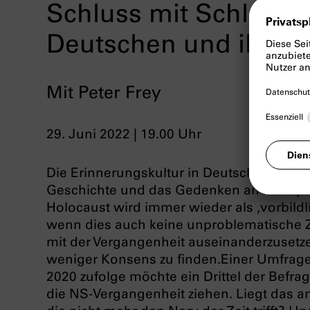
Schluss mit Schlussst
Deutschen und ihre E
Mit Peter Frey
29. Juni 2022 | 19.00 Uhr
Die Erinnerungskultur in Deutschland, di
Geschichte und das Gedenken an die Opfe
Holocaust wird immer wieder als ‚vorbildl
wenn dies auch keine unproblematische Zu
mit der Vergangenheit auseinanderzusetze
weniger Konsens zu finden.Einer Umfrag
2020 zufolge möchte ein Drittel der Befrag
die NS-Vergangenheit ziehen. Liegt das an 