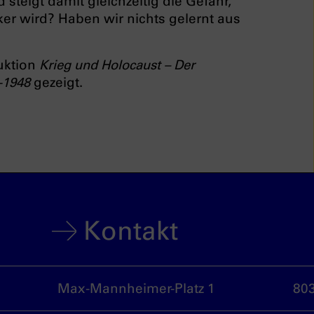
d steigt damit gleichzeitig die Gefahr,
ker wird? Haben wir nichts gelernt aus
uktion
Krieg und Holocaust – Der
-1948
gezeigt.
Kontakt
Max-Mannheimer-Platz 1
80