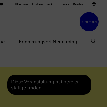
ünchen auf Instagram
u München auf BlueSky
sdoku München auf Threads
s nsdoku München auf TikTok
Das nsdoku München auf YouTube
Sprac
Über uns
Historischer Ort
Presse
Kontakt
Eintritt frei
Such
he
Erinnerungsort Neuaubing
Diese Veranstaltung hat bereits
stattgefunden.