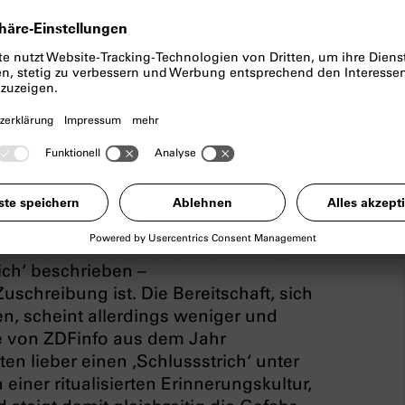
rich!? Die
rinnerungskultur
e Auseinandersetzung mit der NS-
r des Nationalsozialismus und des
ich‘ beschrieben –
schreibung ist. Die Bereitschaft, sich
n, scheint allerdings weniger und
e von ZDFinfo aus dem Jahr
ten lieber einen ‚Schlussstrich‘ unter
einer ritualisierten Erinnerungskultur,