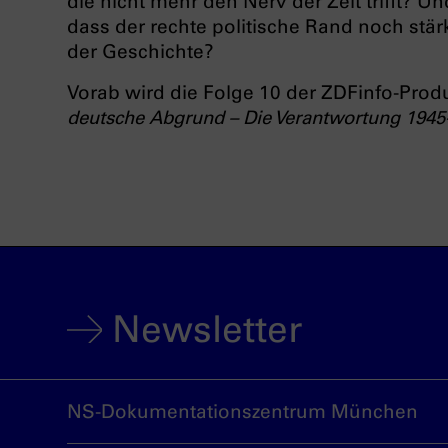
die nicht mehr den Nerv der Zeit trifft? Un
dass der rechte politische Rand noch stär
der Geschichte?
Vorab wird die Folge 10 der ZDFinfo-Prod
deutsche Abgrund – Die Verantwortung 1945
Newsletter
NS-Dokumentationszentrum München