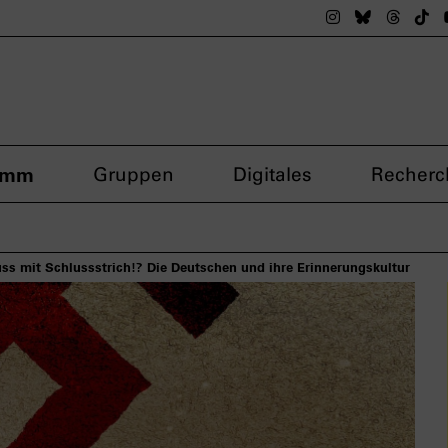
Das nsdoku M
Das nsdok
Das n
Da
amm
Gruppen
Digitales
Recherc
ss mit Schlussstrich!? Die Deutschen und ihre Erinnerungskultur