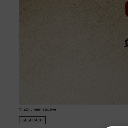
© ZDF / heimatactive
GESPRÄCH