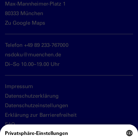
Max-Mannheimer-Platz 1
80333 München
Zu Google Maps
Telefon +49 89 233-767000
nsdoku@muenchen.de
Di–So 10.00–19.00 Uhr
Impressum
Datenschutzerklärung
Datenschutzeinstellungen
Erklärung zur Barrierefreiheit
FAQ