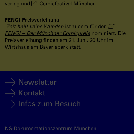
verlag
und
Comicfestival München
PENG! Preisverleihung
Zeit heilt keine Wunden
ist zudem für den
PENG! – Der Münchner Comicpreis
nominiert. Die
Preisverleihung finden am 21. Juni, 20 Uhr im
Wirtshaus am Bavariapark statt.
Newsletter
Kontakt
Infos zum Besuch
NS-Dokumentationszentrum München