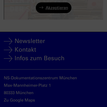
Akzeptieren
Newsletter
Kontakt
Infos zum Besuch
NS-Dokumentationszentrum München
Max-Mannheimer-Platz 1
80333 München
Zu Google Maps