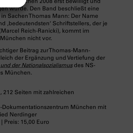
l in München 2008 erst bewilligt und
gen wurde. Den Band beschließt eine
e‘ in Sachen Thomas Mann: Der Name
d ‚bedeutendsten‘ Schriftstellers, der je
(Marcel Reich-Ranicki), kommt im
 München nicht vor.
wichtiger Beitrag zur Thomas-Mann-
leich der Ergänzung und Vertiefung der
nd der Nationalsozialismus
des NS-
ms München.
8
,
212
Seiten m
it zahlreichen
-Dokumentationszentrum München mit
ied Nerdinger
| Preis: 15,00
Euro