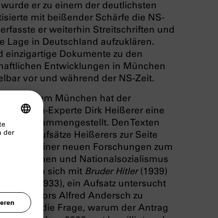
 wurde er zu einem der deutlichsten
tisierte mit beißender Schärfe die NS-
erfasste er weiterhin Streitschriften und
e Lage in Deutschland aufzuklären.
einzig­artige Dokumente zu den
haftlichen Entwick­lun­gen in München
elbar vor und während der NS-Zeit.
ionszentrum München hat der
r und Mann-Experte Dirk Heißerer eine
exten zusammengestellt. Den Texten
 mehrere Aufsätze Heißerers zur Seite
rgebnisse seiner neuen Forschun­gen zum
, München und National­sozialismus
n befassen sich mit
Bruder Hitler
(1939)
 Wagner
(1933), ein Aufsatz untersucht
hener Autors Alfred Andersch zu
weiterer die Frage, warum der Antrag