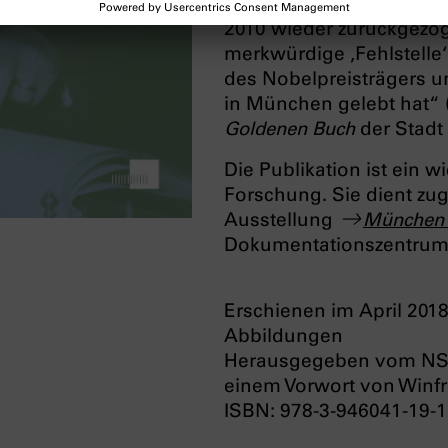
für ein Andersch-Denkma
2010 wieder zurück­gezo
merk­würdige ‚Fehlstell
des Nobel­preisträgers un
in München gelebt hat“ 
Goldenen Buch
der Stadt
Die Publikation ist ein 
Forschung. Sie dient zug
Ausstellung
München u
Dokumentationszentru
Erschienen im April 201
Abbildungen
Herausgegeben vom NS
einem Vorwort von Winfr
ISBN: 978-3-946041-19-1 