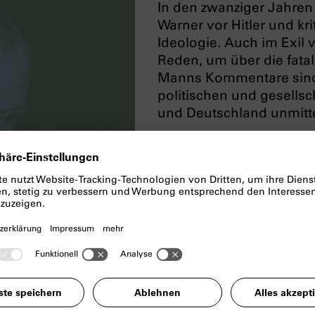
In den zwanziger Jahren
Warner vor Hitler und kri
Ideologie. Auch im Exil v
Reden, um über die fatal
Manns Kommentare sind 
politischen und gesellsc
und Deutsch­land unmitt
Für das NS-Dokumentat
Literaturwissen­schaftle
relevante Auswahl von T
des Schriftstellers sind
gestellt, in denen er E
Themenfeld Thomas Mann
vorlegt: Zwei der Studie
und dem Vortrag
Richard
das Verhältnis des Münc
Thomas Mann sowie ein 