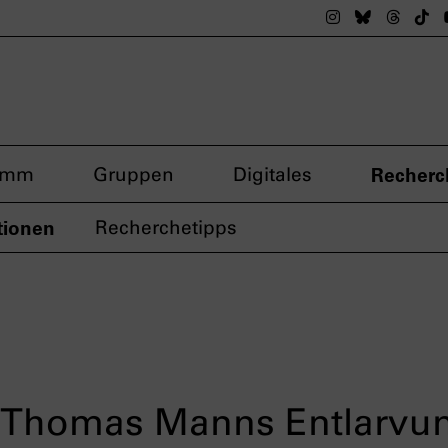
Das nsdoku M
Das nsdok
Das n
Da
amm
Gruppen
Digitales
Recherc
tionen
Recherchetipps
r? Thomas Manns Entlarvu