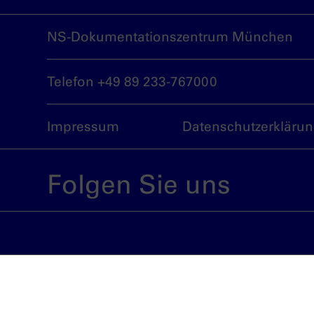
NS-Dokumentationszentrum München
Telefon +49 89 233-767000
Impressum
Datenschutzerkläru
Folgen Sie uns
Eine Einrichtung der Landeshauptstadt 