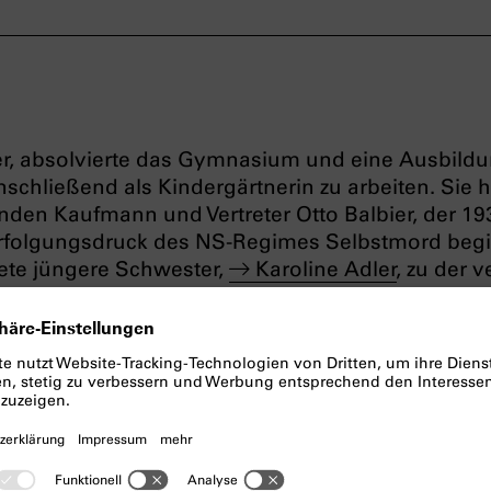
ler, absolvierte das Gymnasium und eine Ausbildu
schließend als Kindergärtnerin zu arbeiten. Sie h
en Kaufmann und Vertreter Otto Balbier, der 19
rfolgungsdruck des NS-Regimes Selbstmord begi
tete jüngere Schwester,
Karoline Adler
, zu der 
straße 4 in München. 1940 mussten die beiden Frau
r Giselastraße 6 umsiedeln, wo sie sich mit
achten. Im Herbst 1941 zogen sie zwangsweise i
ager an der Knorrstraße
, aus dem sie am 20.11.1
t wurden.
t schrieben sie gemeinsam einen Abschiedsbrief 
as Gefürchtete eingetreten. Am 19. ds. geht unser