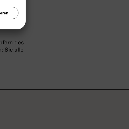
 u. haben
tarchiv
pfern des
 Sie alle