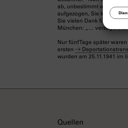
ab, unbestimmt wohin. Ist d
aufgezogen, Sie können sich
Sie vielen Dank für Ihre G
München: „… verzogen, unb
Nur fünf Tage später ware
ersten
Deportationstran
wurden am 25.11.1941 im l
Quellen