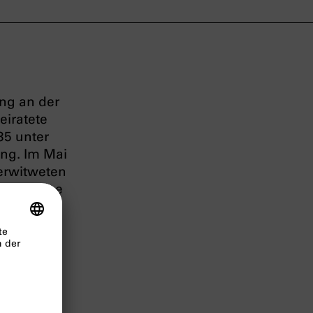
ng an der
eiratete
35 unter
ng. Im Mai
verwitweten
en in eine
n das
941 nach
an eine
 Transport