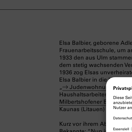
Elsa Balbier, geborene Ad
Frauenarbeitsschule, um an
1933 den aus Ulm stammend
dem stetig wachsenden Ve
1936 zog Elsas unverheira
Elsa Balbier in die Unertl
„
Judenwohnung
“ in de
Haushaltsarbeiten durchbr
Milbertshofener Barackenl
Kaunas (Litauen) deportier
Kurz vor ihrem Abtranspor
Bekannte: “Nun ist leider d