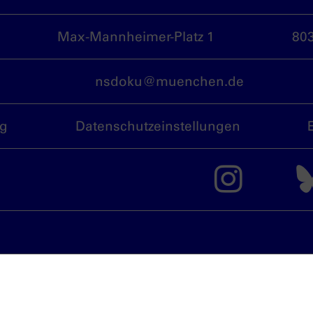
Max-Mannheimer-Platz 1
80
nsdoku@muenchen.de
ng
Datenschutzeinstellungen
Das 
München