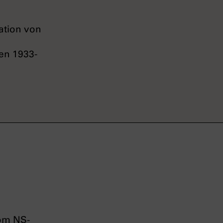
tation von
en 1933-
vom NS-