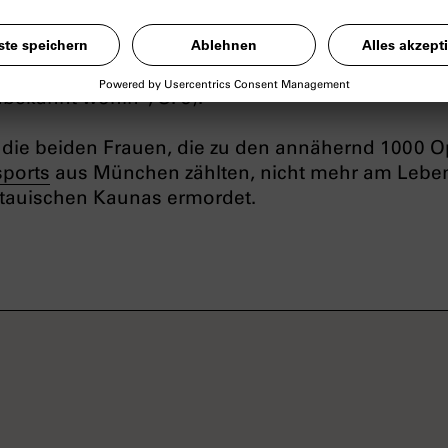
as nicht schrecklich? Heute früh ist schon Polizei
 das alles gar nicht vorstellen. - Leben Sie wohl
üte. Wenn es geht lassen wir von uns hören” (Stad
ekannt wohin“, S. 9).
n die beiden Frauen, die zu den annähernd 1000 O
sports
aus München zählten, nicht mehr am Leben:
itauischen Kaunas ermordet.