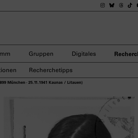
Das nsdoku M
Das nsdok
Das n
Da
amm
Gruppen
Digitales
Recherc
tionen
Recherchetipps
1899 München - 25.11.1941 Kaunas / Litauen)