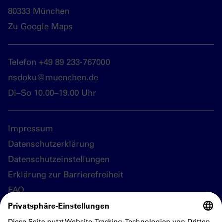
80333 München
Zu Google Maps
Telefon +49 89 233-767000
nsdoku@muenchen.de
Di–So 10.00–19.00 Uhr
Impressum
Datenschutzerklärung
Datenschutzeinstellungen
Erklärung zur Barrierefreiheit
FAQ
Folgen Sie uns