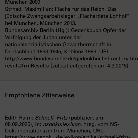
München 2007.
Strnad, Maximilian: Flachs für das Reich. Das
jüdische Zwangsarbeitslager „Flachsröste Lohhof“
bei München, München 2013.
Bundesarchiv Berlin (Hg.): Gedenkbuch Opfer der
Verfolgung der Juden unter der
nationalsozialistischen Gewaltherrschaft in
Deutschland 1933-1945, Koblenz 1996. URL:
http://www.bundesarchiv.de/gedenkbuch/directory.ht
result#frmResults
(zuletzt aufgerufen am 4.3.2015).
Empfohlene Zitierweise
Edith Raim:
Schnell, Fritz
(publiziert am
08.09.2025), in:
nsdoku.lexikon
, hrsg. vom NS-
Dokumentationszentrum München, URL:
https://www.nsdoku.de/lexikon/artikel/schnell-fritz-