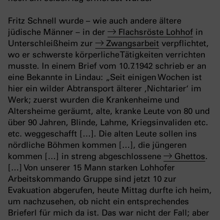
Fritz Schnell wurde – wie auch andere ältere
jüdische Männer – in der
Flachsröste Lohhof
in
Unterschleißheim zur
Zwangsarbeit
verpflichtet,
wo er schwerste körperliche Tätigkeiten verrichten
musste. In einem Brief vom 10.7.1942 schrieb er an
eine Bekannte in Lindau: „Seit einigen Wochen ist
hier ein wilder Abtransport älterer ‚Nichtarier‘ im
Werk; zuerst wurden die Krankenheime und
Altersheime geräumt, alte, kranke Leute von 80 und
über 90 Jahren, Blinde, Lahme, Kriegsinvaliden etc.
etc. weggeschafft […]. Die alten Leute sollen ins
nördliche Böhmen kommen […], die jüngeren
kommen […] in streng abgeschlossene
Ghettos
.
[…] Von unserer 15 Mann starken Lohhofer
Arbeitskommando Gruppe sind jetzt 10 zur
Evakuation abgerufen, heute Mittag durfte ich heim,
um nachzusehen, ob nicht ein entsprechendes
Brieferl für mich da ist. Das war nicht der Fall; aber