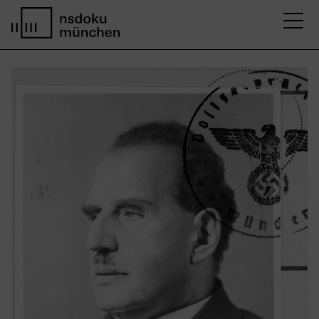
M
Startseite nsdoku münchen