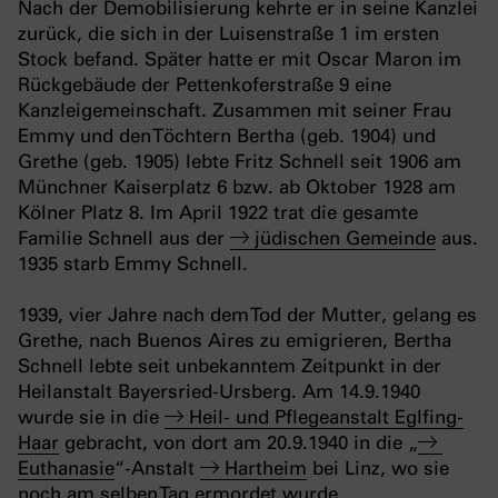
Nach der Demobilisierung kehrte er in seine Kanzlei
zurück, die sich in der Luisenstraße 1 im ersten
Stock befand. Später hatte er mit Oscar Maron im
Rückgebäude der Pettenkoferstraße 9 eine
Kanzleigemeinschaft. Zusammen mit seiner Frau
Emmy und den Töchtern Bertha (geb. 1904) und
Grethe (geb. 1905) lebte Fritz Schnell seit 1906 am
Münchner Kaiserplatz 6 bzw. ab Oktober 1928 am
Kölner Platz 8. Im April 1922 trat die gesamte
Familie Schnell aus der
jüdischen Gemeinde
aus.
1935 starb Emmy Schnell.
1939, vier Jahre nach dem Tod der Mutter, gelang es
Grethe, nach Buenos Aires zu emigrieren, Bertha
Schnell lebte seit unbekanntem Zeitpunkt in der
Heilanstalt Bayersried-Ursberg. Am 14.9.1940
wurde sie in die
Heil- und Pflegeanstalt Eglfing-
Haar
gebracht, von dort am 20.9.1940 in die „
Euthanasie
“-Anstalt
Hartheim
bei Linz, wo sie
noch am selben Tag ermordet wurde.