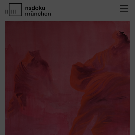
M
Startseite nsdoku münchen