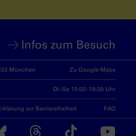
Infos zum Besuch
333 München
Zu Google Maps
Di–So 10.00–19.00 Uhr
Erklärung zur Barrierefreiheit
FAQ
nsdoku München auf
Das nsdoku Münche
Das nsdoku M
Das nsdo
Da