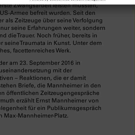
erste Zwangsarbeit leisten mussten,
r US-Armee befreit wurden. Seit den
 als Zeitzeuge über seine Verfolgung
nur seine Erfahrungen weiter, sondern
 die Trauer. Noch früher, bereits in
 seine Traumata in Kunst. Unter dem
es, facettenreiches Werk.
der am 23. September 2016 in
Auseinandersetzung mit der
iven – Reaktionen, die er damit
 stehen Briefe, die Mannheimer in den
ten öffentlichen Zeitzeugengespräche
ermuth erzählt Ernst Mannheimer von
elegenheit für ein Publikumsgespräch
 Max-Mannheimer-Platz.