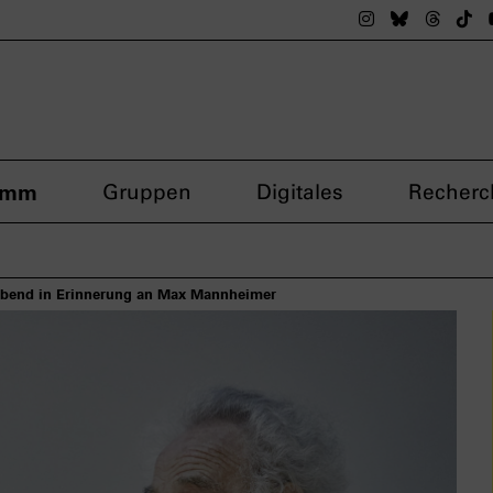
Das nsdoku M
Das nsdok
Das n
Da
amm
Gruppen
Digitales
Recherc
Abend in Erinnerung an Max Mannheimer