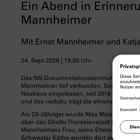
Ein Abend in Erinne
Mannheimer
Mit Ernst Mannheimer und Katj
24. Sept 2026 | 19.00 Uhr
Das NS-Dokumentationszentrum ist dem
Mannheimer tief verbunden. Sein
Appell 
Neubaus eingelassen, seit 2016 wurde de
und das nsdoku trägt die ehrenvolle Adr
Als 23-Jähriger wurde Max Mannheimer m
über das Ghetto Theresienstadt in das Ver
Mannheimers Frau, seine Eltern, seine Br
Schwester Käthe wurden dort ermordet. E