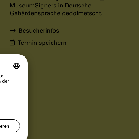
MuseumSigners
in Deutsche
Gebärdensprache gedolmetscht.
Besucherinfos
Termin speichern