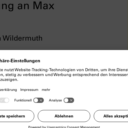
rung an Max
a Wildermuth
 Holocaust-Überlebenden Max
an die Jugend
ist im Grundstein des
r Platz vor dem Haus nach ihm benannt
esse Max-Mannheimer-Platz 1.
it seinen Eltern und Geschwistern
nichtungslager Auschwitz deportiert.
üder Erich und Ernst sowie die
r selbst und sein Bruder Edgar wurden