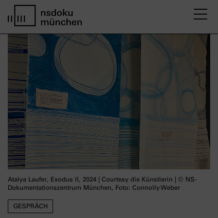
M
Startseite nsdoku münchen
Atalya Laufer, Exodus II, 2024 | Courtesy die Künstlerin | © NS-
Dokumentationszentrum München, Foto: Connolly Weber
GESPRÄCH