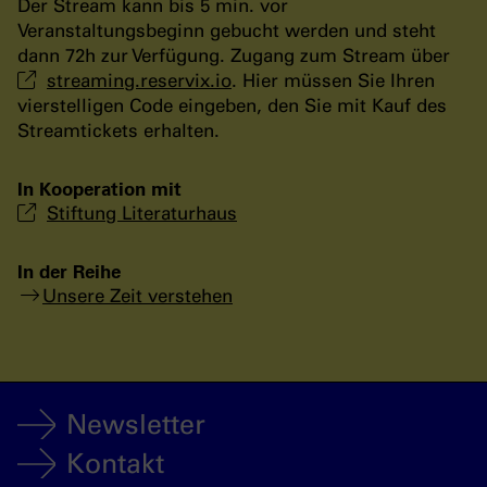
Der Stream kann bis 5 min. vor
Veranstaltungsbeginn gebucht werden und steht
dann 72h zur Verfügung. Zugang zum Stream über
streaming.reservix.io
. Hier müssen Sie Ihren
vierstelligen Code eingeben, den Sie mit Kauf des
Streamtickets erhalten.
In Kooperation mit
Stiftung Literaturhaus
In der Reihe
Unsere Zeit verstehen
Newsletter
Kontakt