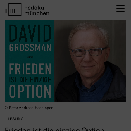
M
Startseite nsdoku münchen
© Peter-Andreas Hassiepen
LESUNG
Frieden ist die einzige Option