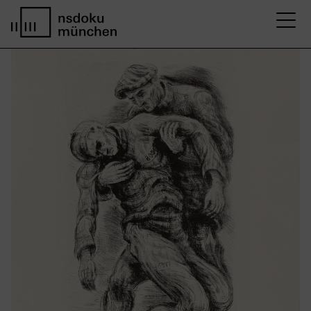
M
Startseite nsdoku münchen