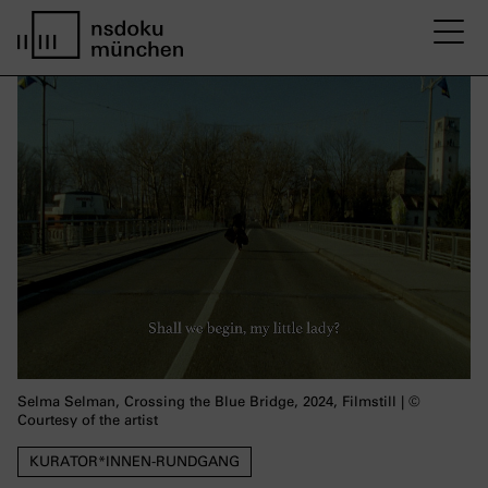
M
Startseite nsdoku münchen
Selma Selman, Crossing the Blue Bridge, 2024, Filmstill | ©
Courtesy of the artist
KURATOR*INNEN-RUNDGANG