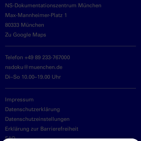
NS-Dokumentationszentrum München
Max-Mannheimer-Platz 1
80333 München
Zu Google Maps
Telefon +49 89 233-767000
nsdoku@muenchen.de
Di–So 10.00–19.00 Uhr
Impressum
Datenschutzerklärung
Datenschutzeinstellungen
Erklärung zur Barrierefreiheit
FAQ