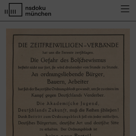
M
Startseite nsdoku münchen