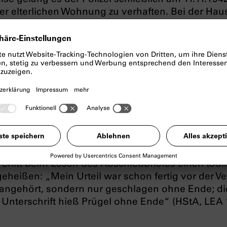
er elterlichen Wohnung zu verhaften. Bei der Ha
ass er mit schwarzgeschlachtetem Fleisch gehandel
.1943 wurde er deshalb vom Sondergericht Münc
dlichen Verhaltens durch Schwarzschlachtung“ un
inschaftswidrigen Gesinnung“ zu acht Jahren Z
büßte er zunächst im Zuchthaus Kaisheim, wurde d
wo er in einem der fünf Prozesse gegen den
angehörte, am 21.4.1944 vom Volksgerichtshof zu
ur geringfügiger Anschuldigungen. Aufgrund der Vo
st: „Ein solcher Mensch hat keinen Platz mehr in 
Stadelheim
erfolgte am 28.6.
 erlitt beim Lesen des Abschiedbriefes einen tödl
geheißen: „Mein Urteil war schon fertig vor der V
 angehört, sondern nur geschlagen ohne Ende; di
nterschrift hieß Prügel ohne Ende“ (HStA, LEA 1