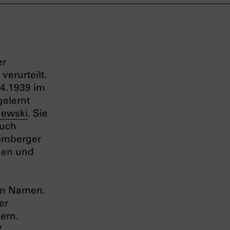
er
erurteilt.
.4.1939 im
gelernt
hewski
. Sie
ruch
Kimberger
nen und
en Namen.
er
yern.
2,