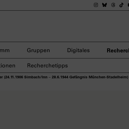
Das nsdoku M
Das nsdok
Das n
Da
amm
Gruppen
Digitales
Recherc
tionen
Recherchetipps
er (24.11.1906 Simbach/Inn – 28.6.1944 Gefängnis München-Stadelheim)