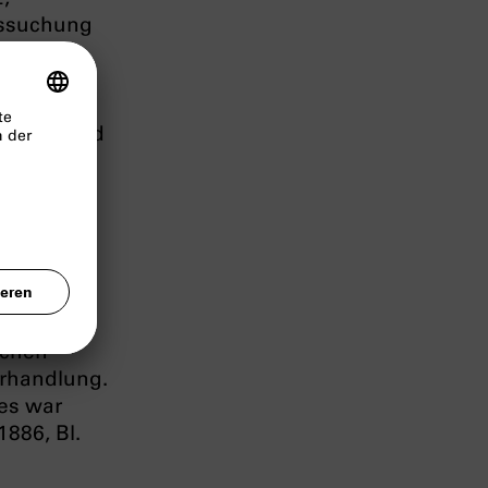
ussuchung
t hatte.
hen wegen
d aufgrund
uchthaus
ann aber
m Tode
rstrafen
unserem
ichen
erhandlung.
es war
886, Bl.