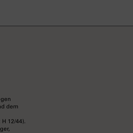
gegen
und dem
 H 12/44).
ger,