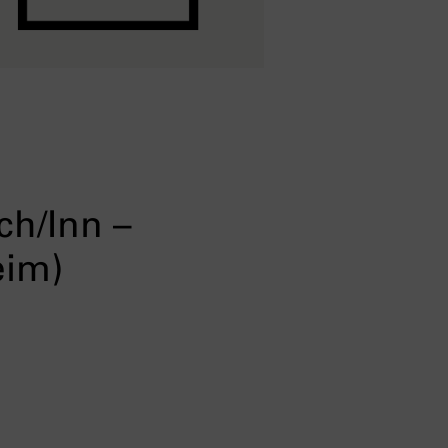
ch/Inn –
eim)