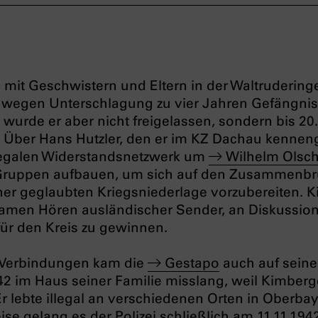
 mit Geschwistern und Eltern in der Waltrudering
wegen Unterschlagung zu vier Jahren Gefängnis v
wurde er aber nicht freigelassen, sondern bis 20
. Über Hans Hutzler, den er im KZ Dachau kennen
illegalen Widerstandsnetzwerk um
Wilhelm Olsc
Gruppen aufbauen, um sich auf den Zusammenb
her geglaubten Kriegsniederlage vorzubereiten. 
samen Hören ausländischer Sender, an Diskussio
ür den Kreis zu gewinnen.
r Verbindungen kam die
Gestapo
auch auf sein
2 im Haus seiner Familie misslang, weil Kimberg
 Er lebte illegal an verschiedenen Orten in Oberba
 gelang es der Polizei schließlich am 11.11.194