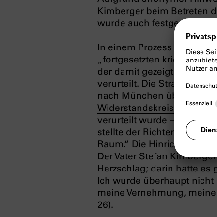
Kimberger beim Betreten d
wurde auch festgestellt, d
In einem Prozess am 19.5
„fortgesetzten kriegsschä
der damit gezeigten „geme
verurteilt. Die Strafe ver
nach München überstellt, 
Widerstandskreis
, dem er 
verurteilt wurde – trotz n
stellte der Richter aber fe
Raum.“ Die Hinrichtung in
Der Vater Stefan Kimberger
Herzschlag; darin hatte es 
Ich wurde überhaupt nicht
meine Vernehmung, meine U
26).