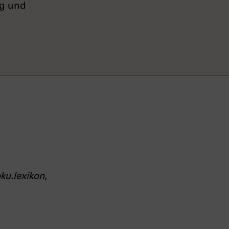
ng und
ku.lexikon
,