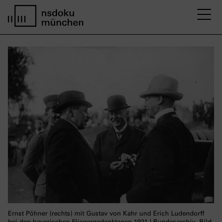
M
Startseite nsdoku münchen
Ernst Pöhner (rechts) mit Gustav von Kahr und Erich Ludendorff
bei den bayerischen Fliegergedenktagen 1921 | Bundesarchiv, Bild