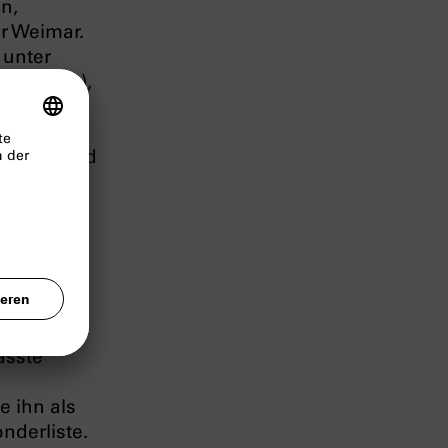
n,
r Weimar.
 unter
lier
(1911),
inem der
Rechte
nsetzer und
.
r, die er
Thomas
fasste
e ihn als
nderliste.