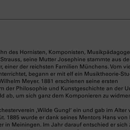
Sohn des Hornisten, Komponisten, Musikpädagog
Strauss, seine Mutter Josephine stammte aus de
r, einer der reichsten Familien Münchens. Vom vi
terrichtet, begann er mit elf ein Musiktheorie-S
 Wilhelm Meyer. 1881 erschienen seine ersten
m der Philosophie und Kunstgeschichte an der Un
ld ab, um sich ganz dem Komponieren zu widme
chesterverein ‚Wilde Gungl‘ ein und gab im Alter
üt. 1885 wurde er dank seines Mentors Hans von
r in Meiningen. Im Jahr darauf entschied er sich 