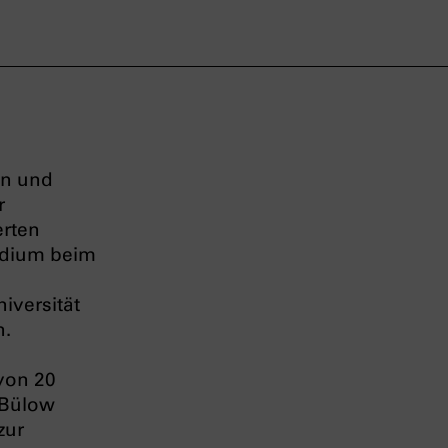
en und
r
erten
tudium beim
iversität
n.
 von 20
 Bülow
zur