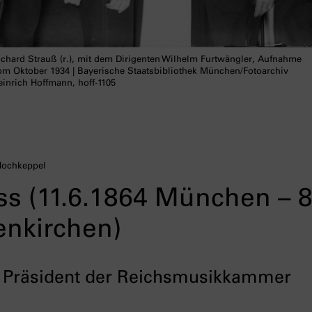
ichard Strauß (r.), mit dem Dirigenten Wilhelm Furtwängler, Aufnahme
om Oktober 1934 | Bayerische Staatsbibliothek München/Fotoarchiv
einrich Hoffmann, hoff-1105
 Hochkeppel
ss (11.6.1864 München – 8
enkirchen)
, Präsident der Reichsmusikkammer