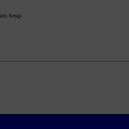
kon
, hrsg.