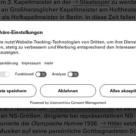
m 3. Kapellmeister an der
Staatsoper
zu werde
an Großherzoglicher Kapellmeister am Hoftheate
als Hofkapellmeister in Berlin. In diese Zeit fallen
ge
Salome
(1905),
Elektra
(1909) und
Der Rosenkava
iff der musikalischen Moderne und bis heute zu e
 machen. Früh setzte sich Strauss auch für die 
itbegründer der Genossenschaft der deutschen To
z des Allgemeinen Deutschen Musikvereins (ADM)
 übernahm er 1919 die Leitung der Wiener Hofope
ss, dessen Schwiegertocher Jüdin war, von den
nahmen. Schon im April 1933 gehörte er zu den
sts der Richard-Wagner-Stadt München‘ gegen
e er Präsident der
Reichsmusikkammer
. Er ver
an NS-Größen, dirigierte bei repräsentativen NS-
onierte die
Olympische Hymne
1936.
Hitler
setzt
 Musiker auf seine persönliche Gottbegnadeten-So