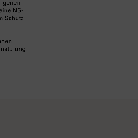
ngenen
seine NS-
em Schutz
henen
instufung