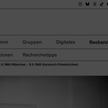
Das nsdoku M
Das nsdok
Das n
Da
amm
Gruppen
Digitales
Recherc
tionen
Recherchetipps
1.6.1864 München – 8.9.1949 Garmisch-Patenkirchen)