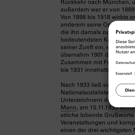
Rückkehr nach München, u
außerdem war er von 1889 
Von 1898 bis 1918 wirkte er 
anderem seine Opernerfol
die ihn damals zum Inbegr
bedeutendsten Komponisten
seiner Zunft ein, er war M
übernahm 1901 den Vorsit
Zusammen mit Franz Schalk
bis 1931 innehatte.
Nach 1933 ließ sich Strau
Nationalsozialisten verein
Unterzeichnern des ‚Prote
Mann
, am 15.11.1933 wurd
etliche lobende Grußworte 
Veranstaltungen und komp
einen der drei wichtigsten