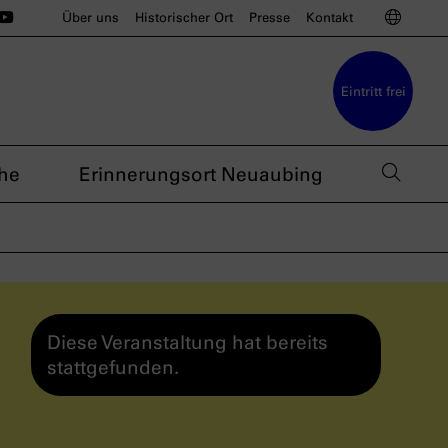
ünchen auf Instagram
u München auf BlueSky
sdoku München auf Threads
s nsdoku München auf TikTok
Das nsdoku München auf YouTube
Sprac
Über uns
Historischer Ort
Presse
Kontakt
Eintritt frei
Such
he
Erinnerungsort Neuaubing
Diese Veranstaltung hat bereits
stattgefunden.