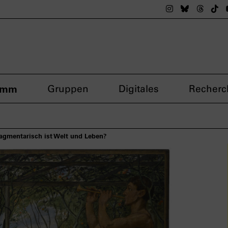
Das nsdoku M
Das nsdok
Das n
Da
amm
Gruppen
Digitales
Recherc
ragmentarisch ist Welt und Leben?