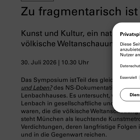
Zu fragmentarisch is
Kunst und Kultur, ein nationalko
völkische Weltanschauung in 
30. Juli 2026 | 10.30 Uhr
Das Symposium ist Teil des gleichnamige
und Leben?
des NS-Dokumentationszentr
Lenbachhauses. Es untersucht, wie Künstl
Lenbach in gesellschaftliche und ideolo
waren, die die völkische Weltanschauung
steht München als leuchtende Kunstmetro
Verdichtungen, deren langfristige Folgen 
und in die Gegenwart reichen.