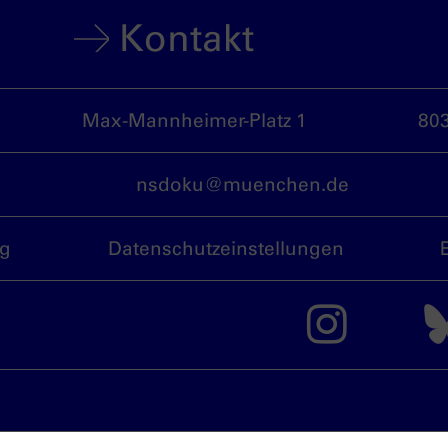
Kontakt
Max-Mannheimer-Platz 1
80
nsdoku@muenchen.de
ng
Datenschutzeinstellungen
Das 