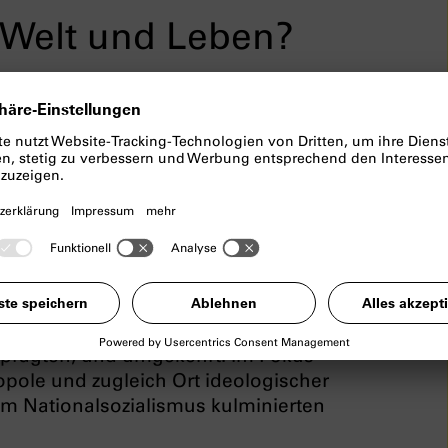
t Welt und Leben?
nservatives Milieu und die
München um 1900
n Projekts
Zu fragmentarisch ist Welt
ums München und des
erpersönlichkeiten wie Franz von
gische Netzwerke um 1900 eingebunden
 prägten, und umgekehrt. Im Fokus
pole und zugleich Ort ideologischer
im Nationalsozialismus kulminierten