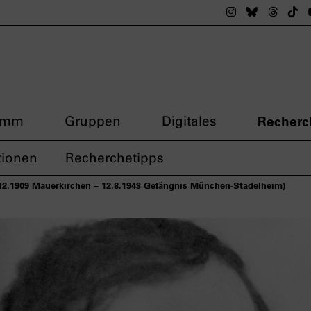
Das nsdoku M
Das nsdok
Das n
Da
amm
Gruppen
Digitales
Recherc
tionen
Recherchetipps
.12.1909 Mauerkirchen – 12.8.1943 Gefängnis München-Stadelheim)