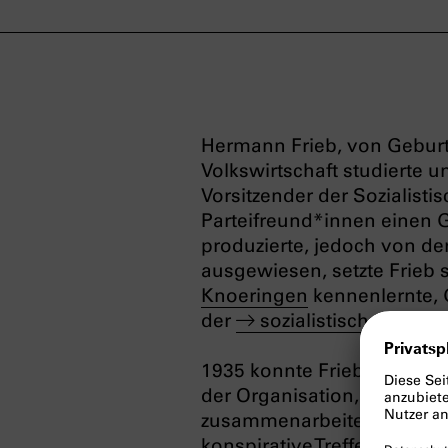
Hermann Frieb, von Geburt
Volkswirtschaft studierte u
Vorsitzender der Sozialisti
Parteifreund*innen einen G
produzierte, jedoch von de
ausgewiesen, setzte Frieb 
Knoeringen
kennenlernte, 
der
sozialistischen Wid
1935 konnte Frieb nach M
der Organisation, die bes
zusammenarbeitete. In Fri
konspirative Treffen statt,