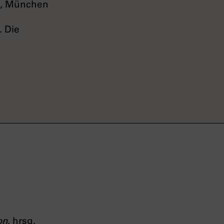
n, München
. Die
on
, hrsg.