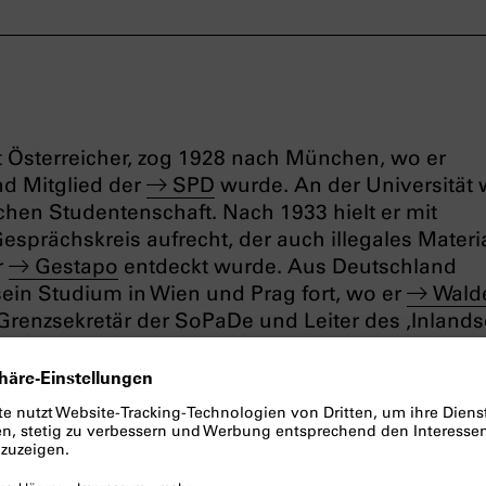
 Österreicher, zog 1928 nach München, wo er
nd Mitglied der
SPD
wurde. An der Universität 
schen Studentenschaft. Nach 1933 hielt er mit
esprächskreis aufrecht, der auch illegales Materi
r
Gestapo
entdeckt wurde. Aus Deutschland
sein Studium in Wien und Prag fort, wo er
Wald
Grenzsekretär der SoPaDe und Leiter des ‚Inlands
erstandsorganisation ‚Neu Beginnen
‘.
ünchen zurückkehren und wurde Kopf des Münch
onders eng mit der Augsburger Gruppe um
Beb
ebs Ferienhaus am Ammersee fanden zahlreiche
 in der sich die Gruppe auf die, wie sie meinte, k