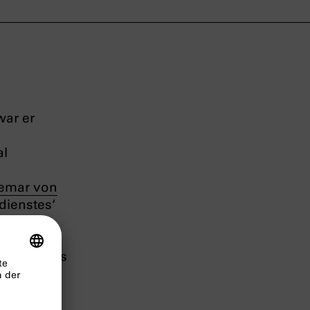
war er
al
emar von
dienstes‘
ner Zweigs
o Wager
ommende