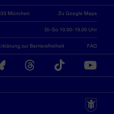
333 München
Zu Google Maps
Di–So 10.00–19.00 Uhr
Erklärung zur Barrierefreiheit
FAQ
nsdoku München auf
Das nsdoku Münche
Das nsdoku M
Das nsdo
Da