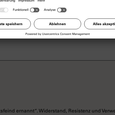
lte. Im August wurde Frieb zur
Wehrmacht
eing
te Führung der Organisation in Südbayern. Ab 
von ‚Neu Beginnen‘ verhaftet – insgesamt etwa 
 Volksgerichtshof am 27.5.1943 wegen „Vorberei
teilt und am 12.8.1943 in
Stadelheim
hingerich
tsfeind ernannt“. Widerstand, Resistenz und Verw