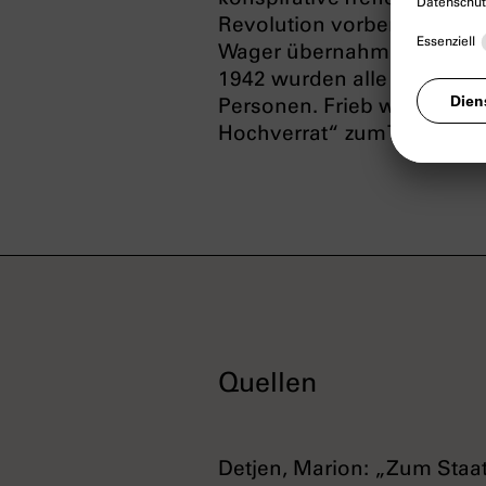
Revolution vorbereiten wol
Wager übernahm die gesam
1942 wurden alle Gruppen 
Personen. Frieb wurde vom
Hochverrat“ zum Tode verur
Quellen
Detjen, Marion: „Zum Staa