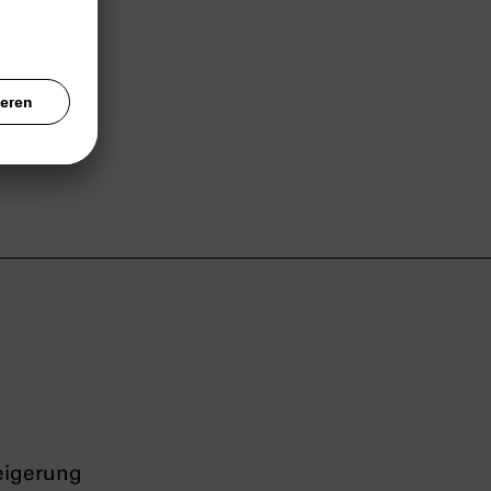
ezogen,
Februar
200
tung zum
tet.
eigerung