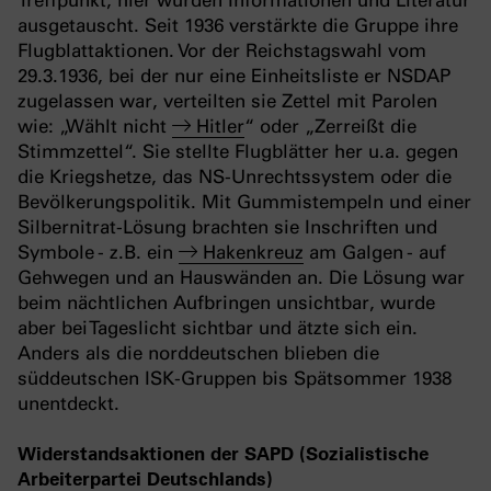
Treffpunkt; hier wurden Informationen und Literatur
ausgetauscht. Seit 1936 verstärkte die Gruppe ihre
Flugblattaktionen. Vor der Reichstagswahl vom
29.3.1936, bei der nur eine Einheitsliste er NSDAP
zugelassen war, verteilten sie Zettel mit Parolen
wie: „Wählt nicht
Hitler
“ oder „Zerreißt die
Stimmzettel“. Sie stellte Flugblätter her u.a. gegen
die Kriegshetze, das NS-Unrechtssystem oder die
Bevölkerungspolitik. Mit Gummistempeln und
einer
Silbernitrat-Lösung brachten sie Inschriften und
Symbole - z.B. ein
Hakenkreuz
am Galgen - auf
Gehwegen und an Hauswänden an. Die Lösung war
beim nächtlichen Aufbringen unsichtbar, wurde
aber bei Tageslicht sichtbar und ätzte sich ein.
Anders als die norddeutschen blieben die
süddeutschen ISK-Gruppen bis Spätsommer 1938
unentdeckt.
Widerstandsaktionen der SAPD (Sozialistische
Arbeiterpartei Deutschlands)