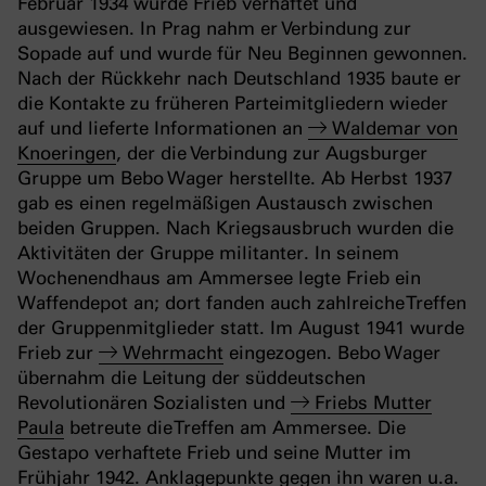
Februar 1934 wurde Frieb verhaftet und
ausgewiesen. In Prag nahm er Verbindung zur
Sopade auf und wurde für Neu Beginnen gewonnen.
Nach der Rückkehr nach Deutschland 1935 baute er
die Kontakte zu früheren Parteimitgliedern wieder
auf und lieferte Informationen an
Waldemar von
Knoeringen
, der die Verbindung zur Augsburger
Gruppe um Bebo Wager herstellte. Ab Herbst 1937
gab es einen regelmäßigen Austausch zwischen
beiden Gruppen. Nach Kriegsausbruch wurden die
Aktivitäten der Gruppe militanter. In seinem
Wochenendhaus am Ammersee legte Frieb ein
Waffendepot an; dort fanden auch zahlreiche Treffen
der Gruppenmitglieder statt. Im August 1941 wurde
Frieb zur
Wehrmacht
eingezogen. Bebo Wager
übernahm die Leitung der süddeutschen
Revolutionären Sozialisten und
Friebs Mutter
Paula
betreute die Treffen am Ammersee. Die
Gestapo verhaftete Frieb und seine Mutter im
Frühjahr 1942. Anklagepunkte gegen ihn waren u.a.