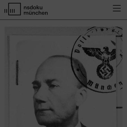
M
Startseite nsdoku münchen