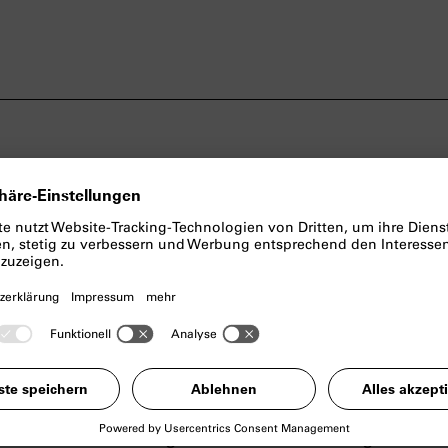
Militärschule kommandiert und nahm bereits 19
innland teil. Nach dem
deutschen Überfall auf d
August 1941 im Nordkaukasus in Gefangenschaft. 
essk verbergen, wurde dort aber bei einer Razzia 
ch Deutschland geschickt. Als ‚Zivilarbeiter‘ land
 Hofmannstraße, wo er unter seinen Schicksalsge
 warb. Unter dem Decknamen „Kretschet“ wurde
ten der
BSW
und gehörte bald ihrem ‚Provisori
 der
Gestapo
verhaftet, wurde Korbukow bis 8
ienner Straße festgehalten und schwer gefoltert