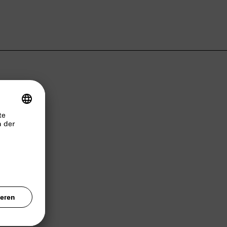
39 am
ie
Er konnte
verhaftet
ete er im
nossen für
 Korbukow
schen Rat‘
.3.1944 im
. Dann