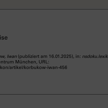
ise
ow, Iwan
(publiziert am 16.01.2025), in:
nsdoku.lexi
entrum München, URL:
ikon/artikel/korbukow-iwan-456