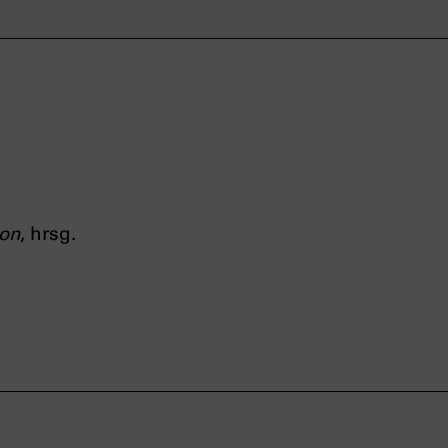
kon
, hrsg.