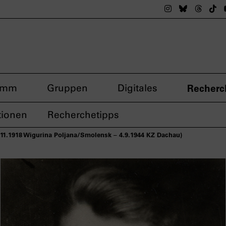
Das nsdoku M
Das nsdok
Das n
Da
amm
Gruppen
Digitales
Recherc
tionen
Recherchetipps
11.1918 Wigurina Poljana/Smolensk – 4.9.1944 KZ Dachau)