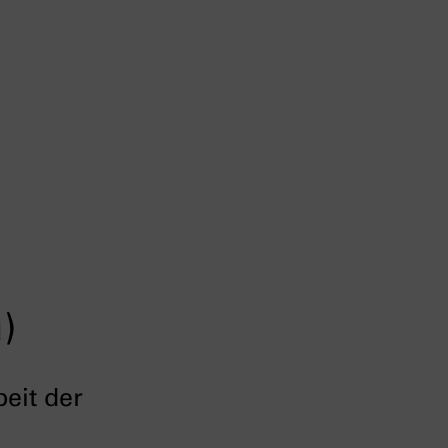
)
eit der