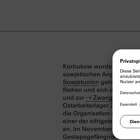
Korbukow wurde 1938 zur 
sowjetischen Angriff auf F
Sowjetunion
geriet er im 
fliehen und sich in Tscherk
und zur
Zwangsarbeit
na
Ostarbeiterlager 25 in der
die Organisation der BSW
einer der eifrigsten Aktivis
an. Im November 1943 von
Gestapogefängnis in der Br