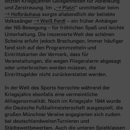
letzten Kriegsjahren Gelegenheiten für Ablenkung
und Zerstreuung. Im „
Platzl
“ unmittelbar beim
Hofbräuhaus
sorgte allabendlich der beliebte
Volkssänger
Weiß Ferdl
– ein früher Anhänger
der NS-Bewegung – für fröhlichen Spaß und leichte
Unterhaltung. Die inszenierte Welt des schönen
Scheins erfuhr jedoch Brechungen. Immer häufiger
fand sich auf den Programmzetteln und
Eintrittskarten der Vermerk, dass für
Veranstaltungen, die wegen Fliegeralarm abgesagt
oder unterbrochen werden müssen, die
Eintrittsgelder nicht zurückerstattet werden.
In der Welt des Sports herrschte während der
Kriegsjahre ebenfalls eine vermeintliche
Alltagsnormalität. Noch im Kriegsjahr 1944 wurde
die Deutsche Fußballmeisterschaft ausgespielt, die
großen Münchner Vereine engagierten sich zudem
bei deutschlandweiten Turnieren und
Städtewettbewerben. Auch die unteren Spielklassen