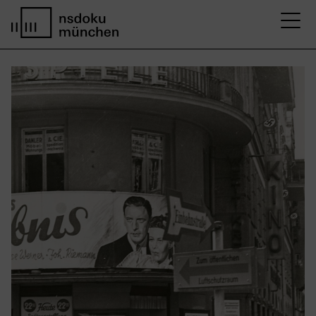
M
Startseite nsdoku münchen