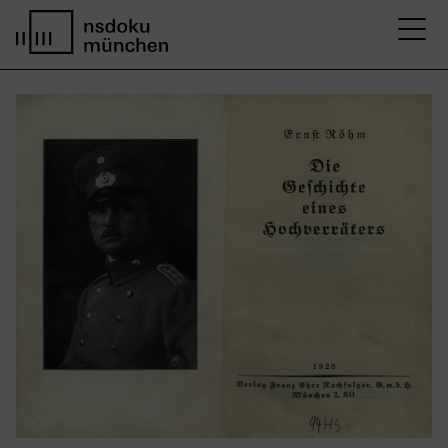
M
Startseite nsdoku münchen