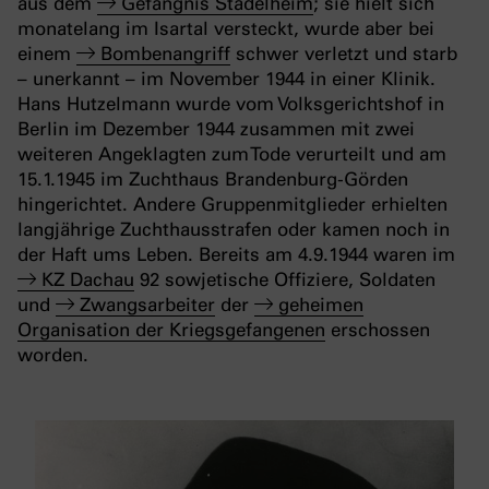
aus dem
Gefängnis Stadelheim
; sie hielt sich
monatelang im Isartal versteckt, wurde aber bei
einem
Bombenangriff
schwer verletzt und starb
– unerkannt – im November 1944 in einer Klinik.
Hans Hutzelmann wurde vom Volksgerichtshof in
Berlin im Dezember 1944 zusammen mit zwei
weiteren Angeklagten zum Tode verurteilt und am
15.1.1945 im Zuchthaus Brandenburg-Görden
hingerichtet. Andere Gruppenmitglieder erhielten
langjährige Zuchthausstrafen oder kamen noch in
der Haft ums Leben. Bereits am 4.9.1944 waren im
KZ Dachau
92 sowjetische Offiziere, Soldaten
und
Zwangsarbeiter
der
geheimen
Organisation der Kriegsgefangenen
erschossen
worden.