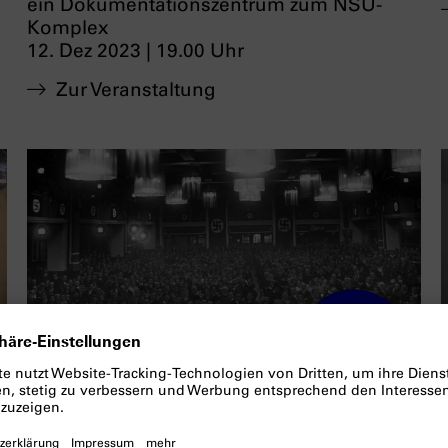
ein Dokumentationszentrum zum NSU-
Komplex
12. Dez 2023 | 19.00 Uhr
Zur Veranstaltung
INKLUSIVES ANGEBOT