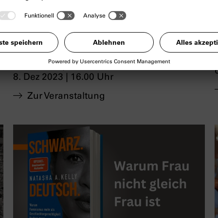
Gründung und Aufstieg der
NSDAP
Ein Themenrundgang in Deutscher
Gebärdensprache
8. Dez 2023 | 16.00 Uhr
Zur Veranstaltung