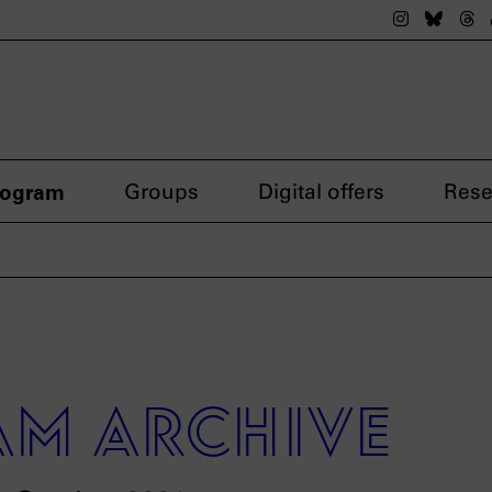
The nsdok
The n
Th
rogram
Groups
Digital offers
Rese
m archive